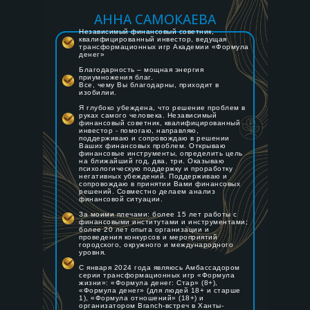
АННА САМОКАЕВА
Независимый финансовый советник,
квалифицированный инвестор, ведущая
трансформационных игр Академии «Формула
денег»
Благодарность – мощная энергия
приумножения благ.
Все, чему Вы благодарны, приходит в
изобилии.
Я глубоко убеждена, что решение проблем в
руках самого человека. Независимый
финансовый советник, квалифицированный
инвестор - помогаю, направляю,
поддерживаю и сопровождаю в решении
Ваших финансовых проблем. Открываю
финансовые инструменты, определить цель
на ближайший год, два, три. Оказываю
психологическую поддержку и проработку
негативных убеждений. Поддерживаю и
сопровождаю в принятии Вами финансовых
решений. Совместно делаем анализ
финансовой ситуации.
За моими плечами: более 15 лет работы с
финансовыми институтами и инструментами;
более 20 лет опыта организации и
проведения конкурсов и мероприятий
городского, окружного и международного
уровня.
С января 2024 года являюсь Амбассадором
серии трансформационных игр «Формула
жизни»: «Формула денег: Стар» (8+),
«Формула денег» (для людей 18+ и старше
1), «Формула отношений» (18+) и
организатором Branch-встреч в Ханты-